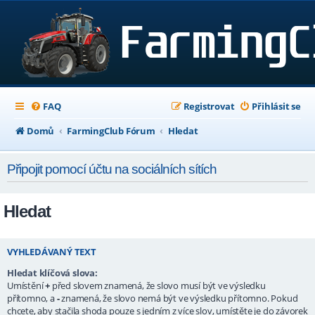
FAQ
Registrovat
Přihlásit se
Domů
FarmingClub Fórum
Hledat
Připojit pomocí účtu na sociálních sítích
Hledat
VYHLEDÁVANÝ TEXT
Hledat klíčová slova:
Umístění
+
před slovem znamená, že slovo musí být ve výsledku
přítomno, a
-
znamená, že slovo nemá být ve výsledku přítomno. Pokud
chcete, aby stačila shoda pouze s jedním z více slov, umístěte je do závorek