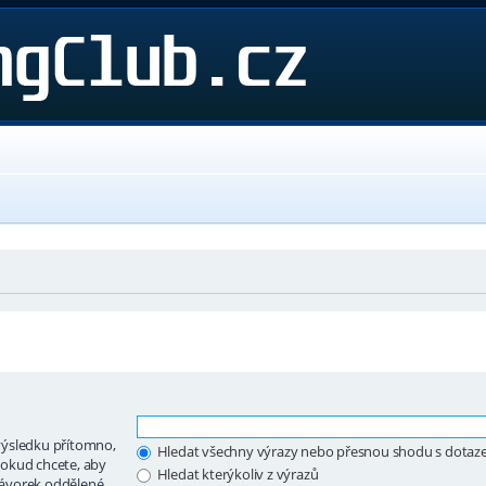
výsledku přítomno,
Hledat všechny výrazy nebo přesnou shodu s dota
okud chcete, aby
Hledat kterýkoliv z výrazů
 závorek oddělené