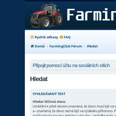
Rychlé odkazy
FAQ
Domů
FarmingClub Fórum
Hledat
Připojit pomocí účtu na sociálních sítích
Hledat
VYHLEDÁVANÝ TEXT
Hledat klíčová slova:
Umístění
+
před slovem znamená, že slovo musí být ve 
a
-
znamená, že slovo nemá být ve výsledku přítomno. P
stačila shoda pouze s jedním z více slov, umístěte je do