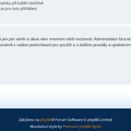
aticky při každé návštěvě
tav pro toto přihlášení
rvá jen pár vteřin a dává vám mnohem větší možnosti. Administrátor fóra
eznámili s našimi podmínkami pro použití a s dalšími pravidly a ujednáními. 
Založeno na
phpBB
® Forum Software © phpBB Limited
Absolution style by
Premium phpBB Styles