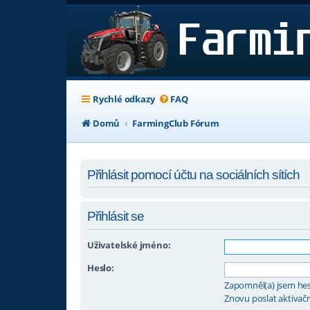
Rychlé odkazy
FAQ
Domů
FarmingClub Fórum
Přihlásit pomocí účtu na sociálních sítích
Přihlásit se
Uživatelské jméno:
Heslo:
Zapomněl(a) jsem he
Znovu poslat aktivačn