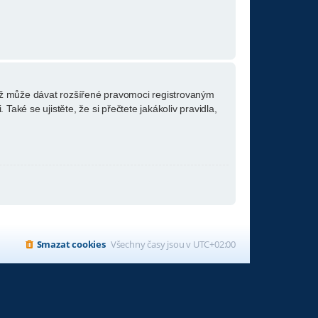
 též může dávat rozšířené pravomoci registrovaným
Také se ujistěte, že si přečtete jakákoliv pravidla,
Smazat cookies
Všechny časy jsou v
UTC+02:00