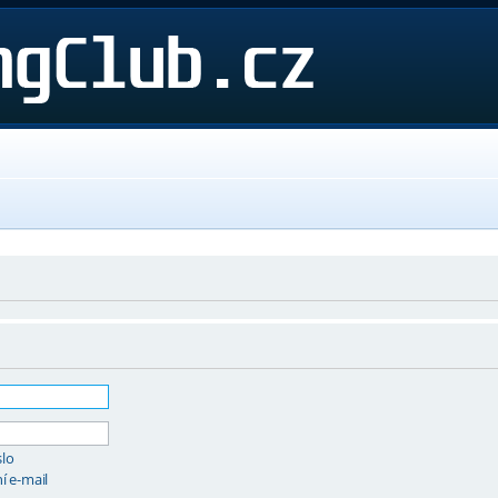
slo
í e-mail