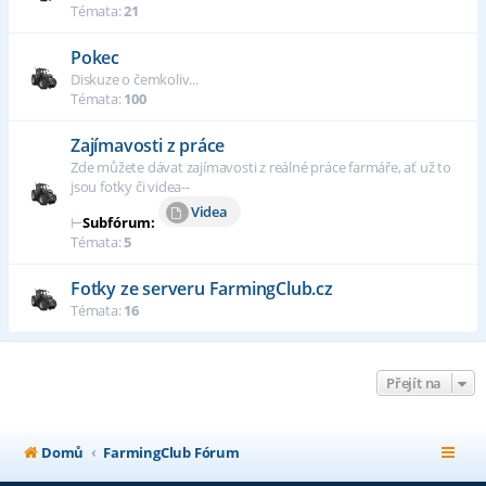
Témata:
21
Pokec
Diskuze o čemkoliv...
Témata:
100
Zajímavosti z práce
Zde můžete dávat zajímavosti z reálné práce farmáře, ať už to
jsou fotky či videa--
Videa
⊢
Subfórum:
Témata:
5
Fotky ze serveru FarmingClub.cz
Témata:
16
Přejít na
Domů
FarmingClub Fórum