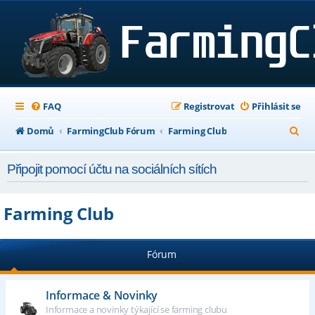
FAQ
Registrovat
Přihlásit se
H
Domů
FarmingClub Fórum
Farming Club
l
Připojit pomocí účtu na sociálních sítích
e
d
Farming Club
a
t
Fórum
Informace & Novinky
Informace a novinky týkající se farming clubu