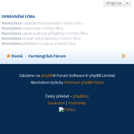
Přejít na
OPRÁVNĚNÍ FÓRA
Nemůžete
zakládat nová témata v tomto fóru
Nemůžete
odpovídat v tomto fóru
Nemůžete
upravovat své příspěvky v tomto fóru
Nemůžete
mazat své příspěvky v tomto fóru
Nemůžete
přikládat soubory v tomto fóru
Domů
FarmingClub Fórum
Založeno na
phpBB
® Forum Software © phpBB Limited
Absolution style by
Premium phpBB Styles
Český překlad –
phpBB.cz
Soukromí
|
Podmínky