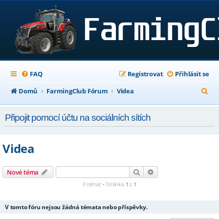
FAQ
Registrovat
Přihlásit se
H
Domů
FarmingClub Fórum
Videa
l
Připojit pomocí účtu na sociálních sítích
e
d
Videa
a
t
Hledat
Pokročilé hledání
Nové téma
0 témat • Stránka
1
z
1
V tomto fóru nejsou žádná témata nebo příspěvky.