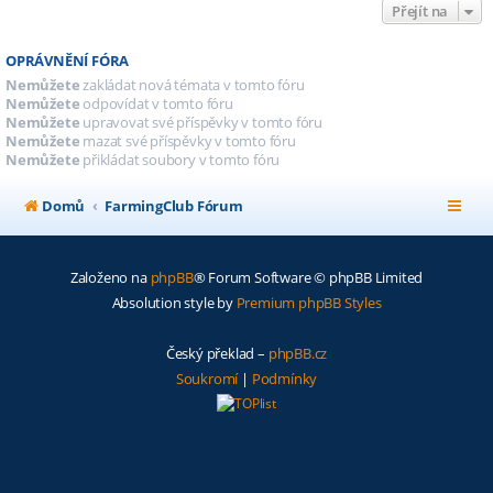
Přejít na
OPRÁVNĚNÍ FÓRA
Nemůžete
zakládat nová témata v tomto fóru
Nemůžete
odpovídat v tomto fóru
Nemůžete
upravovat své příspěvky v tomto fóru
Nemůžete
mazat své příspěvky v tomto fóru
Nemůžete
přikládat soubory v tomto fóru
Domů
FarmingClub Fórum
Založeno na
phpBB
® Forum Software © phpBB Limited
Absolution style by
Premium phpBB Styles
Český překlad –
phpBB.cz
Soukromí
|
Podmínky