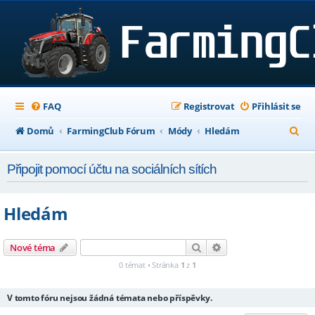
FAQ
Registrovat
Přihlásit se
H
Domů
FarmingClub Fórum
Módy
Hledám
l
Připojit pomocí účtu na sociálních sítích
e
d
Hledám
a
t
Hledat
Pokročilé hledání
Nové téma
0 témat • Stránka
1
z
1
V tomto fóru nejsou žádná témata nebo příspěvky.