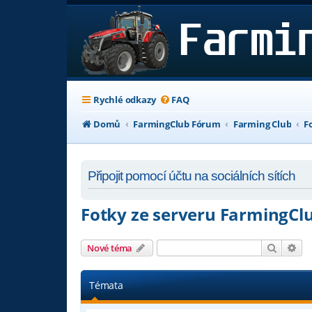
Rychlé odkazy
FAQ
Domů
FarmingClub Fórum
Farming Club
F
Připojit pomocí účtu na sociálních sítích
Fotky ze serveru FarmingClu
Hledat
Pok
Nové téma
Témata