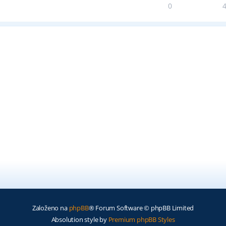
0
Založeno na
phpBB
® Forum Software © phpBB Limited
Absolution style by
Premium phpBB Styles