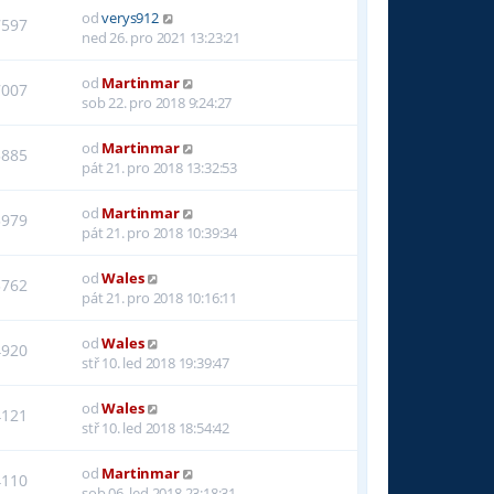
od
verys912
7597
ned 26. pro 2021 13:23:21
od
Martinmar
7007
sob 22. pro 2018 9:24:27
od
Martinmar
3885
pát 21. pro 2018 13:32:53
od
Martinmar
3979
pát 21. pro 2018 10:39:34
od
Wales
3762
pát 21. pro 2018 10:16:11
od
Wales
4920
stř 10. led 2018 19:39:47
od
Wales
4121
stř 10. led 2018 18:54:42
od
Martinmar
4110
sob 06. led 2018 23:18:31