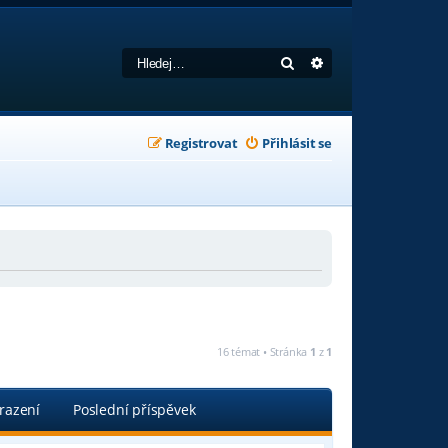
Hledat
Pokročilé hledání
Registrovat
Přihlásit se
16 témat • Stránka
1
z
1
razení
Poslední příspěvek