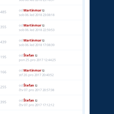
od
Martinmar
4485
sob 06. led 2018 23:08:18
od
Martinmar
4355
sob 06. led 2018 22:59:53
od
Martinmar
6439
sob 06. led 2018 17:08:39
od
Štefan
4195
pon 25. pro 2017 12:44:25
od
Martinmar
4166
stř 20. pro 2017 20:40:52
od
Štefan
4255
čtv 07. pro 2017 20:57:38
od
Štefan
4395
čtv 07. pro 2017 17:12:12