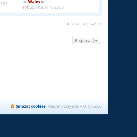
od
Wales
4103
sob 25. lis 2017 13:25:58
16 témat • Stránka
1
z
1
Přejít na
Smazat cookies
Všechny časy jsou v
UTC+02:00