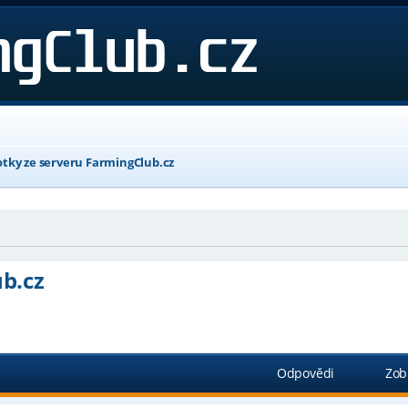
otky ze serveru FarmingClub.cz
b.cz
ročilé hledání
Odpovědi
Zob