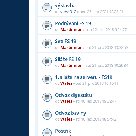
výstavba
od
verys912
»
ned 26. pro 2021 13:23:21
Podrývání FS 19
od
Martinmar
»
sob 22. pro 2018 9:24:27
Setí FS 19
od
Martinmar
»
pát 21. pro 2018 13:32:53
Siláže FS 19
od
Martinmar
»
pát 21. pro 2018 10:39:34
1. siláže na serveru - FS19
od
Wales
»
pát 21. pro 2018 10:16:11
Odvoz digestátu
od
Wales
»
stř 10. led 2018 19:39:47
Odvoz bavlny
od
Wales
»
stř 10. led 2018 18:54:42
Postřik