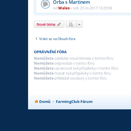
Orba s Martinem
od
Wales
»
sob 25. lis 2017 13:25:58
Nové téma
Vrátit se na Obsah fóra
OPRÁVNĚNÍ FÓRA
Nemůžete
zakládat nová témata v tomto fóru
Nemůžete
odpovídat v tomto fóru
Nemůžete
upravovat své příspěvky v tomto fóru
Nemůžete
mazat své příspěvky v tomto fóru
Nemůžete
přikládat soubory v tomto fóru
Domů
FarmingClub Fórum