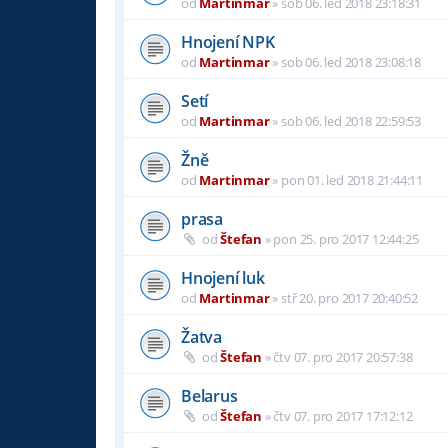
od
Martinmar
»
sob 06. led 2018 23:18:31
Hnojení NPK
od
Martinmar
»
sob 06. led 2018 23:08:18
Setí
od
Martinmar
»
sob 06. led 2018 22:59:53
Žně
od
Martinmar
»
pon 01. led 2018 21:44:11
prasa
od
Štefan
»
pon 25. pro 2017 12:44:25
Hnojení luk
od
Martinmar
»
stř 20. pro 2017 20:40:52
Žatva
od
Štefan
»
čtv 07. pro 2017 20:57:38
Belarus
od
Štefan
»
čtv 07. pro 2017 17:12:12