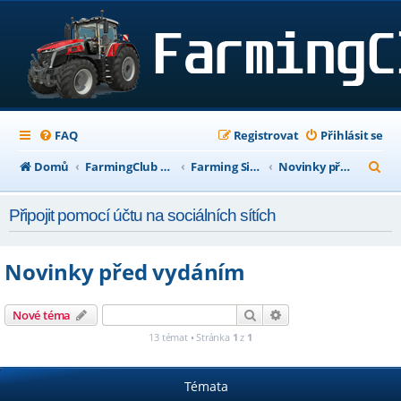
FAQ
Registrovat
Přihlásit se
H
Domů
FarmingClub Fórum
Farming Simulator 19
Novinky před vydáním
l
Připojit pomocí účtu na sociálních sítích
e
d
Novinky před vydáním
a
t
Hledat
Pokročilé hledání
Nové téma
13 témat • Stránka
1
z
1
Témata