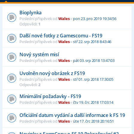
Bioplynka
Poslední příspěvek od
Wales
«
pon 23. pro 2019 19:34:56
Odpovědi:
1
Další nové fotky z Gamescomu - FS19
Poslední příspěvek od
Wales
«
stř 22. srp 2018 8:43:46
Nový systém misí
Poslední příspěvek od
Wales
«
pát 03. srp 2018 13:47:03
Uvolněn nový obrázek z FS19
Poslední příspěvek od
Wales
«
stř 01. srp 2018 17:30:05
Odpovědi:
2
Minimální požadavky - FS19
Poslední příspěvek od
Wales
«
čtv 19. črc 2018 17:03:14
Oficiální datum vydání a další informace k FS 19
Poslední příspěvek od
Wales
«
úte 17. črc 2018 20:16:51
Novinky z FarmConu o FS 19 Pokračování #2