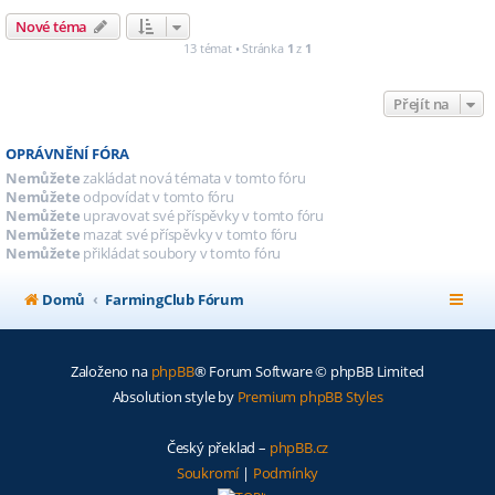
Nové téma
13 témat • Stránka
1
z
1
Přejít na
OPRÁVNĚNÍ FÓRA
Nemůžete
zakládat nová témata v tomto fóru
Nemůžete
odpovídat v tomto fóru
Nemůžete
upravovat své příspěvky v tomto fóru
Nemůžete
mazat své příspěvky v tomto fóru
Nemůžete
přikládat soubory v tomto fóru
Domů
FarmingClub Fórum
Založeno na
phpBB
® Forum Software © phpBB Limited
Absolution style by
Premium phpBB Styles
Český překlad –
phpBB.cz
Soukromí
|
Podmínky