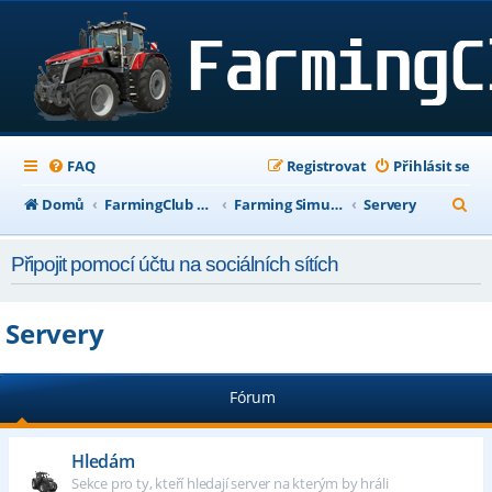
FAQ
Registrovat
Přihlásit se
H
Domů
FarmingClub Fórum
Farming Simulator 19
Servery
l
Připojit pomocí účtu na sociálních sítích
e
d
Servery
a
t
Fórum
Hledám
Sekce pro ty, kteří hledají server na kterým by hráli