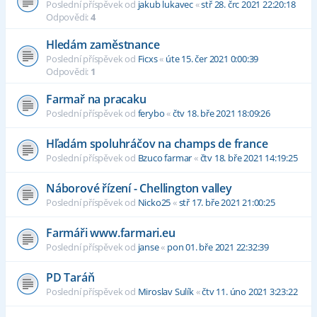
Poslední příspěvek od
jakub lukavec
«
stř 28. črc 2021 22:20:18
Odpovědi:
4
Hledám zaměstnance
Poslední příspěvek od
Ficxs
«
úte 15. čer 2021 0:00:39
Odpovědi:
1
Farmař na pracaku
Poslední příspěvek od
ferybo
«
čtv 18. bře 2021 18:09:26
Hľadám spoluhráčov na champs de france
Poslední příspěvek od
Bzuco farmar
«
čtv 18. bře 2021 14:19:25
Náborové řízení - Chellington valley
Poslední příspěvek od
Nicko25
«
stř 17. bře 2021 21:00:25
Farmáři www.farmari.eu
Poslední příspěvek od
janse
«
pon 01. bře 2021 22:32:39
PD Taráň
Poslední příspěvek od
Miroslav Sulík
«
čtv 11. úno 2021 3:23:22