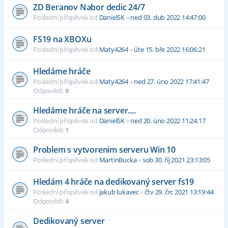
ZD Beranov Nabor dedic 24/7
Poslední příspěvek od
DanielSK
«
ned 03. dub 2022 14:47:00
FS19 na XBOXu
Poslední příspěvek od
Maty4264
«
úte 15. bře 2022 16:06:21
Hledáme hráče
Poslední příspěvek od
Maty4264
«
ned 27. úno 2022 17:41:47
Odpovědi:
9
Hledáme hráče na server....
Poslední příspěvek od
DanielSK
«
ned 20. úno 2022 11:24:17
Odpovědi:
1
Problem s vytvorenim serveru Win 10
Poslední příspěvek od
MartinBucka
«
sob 30. říj 2021 23:13:05
Hledám 4 hráče na dedikovaný server fs19
Poslední příspěvek od
jakub lukavec
«
čtv 29. črc 2021 13:19:44
Odpovědi:
4
Dedikovaný server