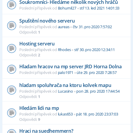
Soukromníci- Hledáme několik nových hráčů
Poslední příspěvek od
Bohumil27
«
stř 13. led 2021 14:01:33
Spuštění nového serveru
Poslední příspěvek od
aureas
«
čtv 31. pro 2020 7:57:02
Odpovědi:
1
Hosting serveru
Poslední příspěvek od
Rhodes
«
stř 30. pro 2020 12:34:11
Odpovědi:
2
Hladam hracov na mp server JRD Horna Dolna
Poslední příspěvek od
palo1971
«
úte 29. pro 2020 7:28:57
hladam spoluhrača na ktoru kolvek mapu
Poslední příspěvek od
Lucasino
«
pon 28. pro 2020 17:44:54
Odpovědi:
1
Hledám lidi na mp
Poslední příspěvek od
lukas653
«
pát 18. pro 2020 23:37:03
Odpovědi:
9
Hraci na suedhemmern?