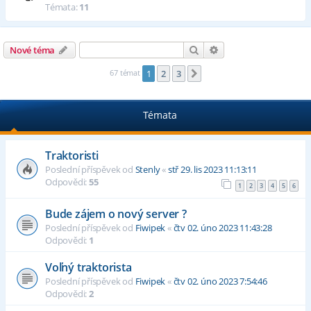
Témata:
11
Hledat
Pokročilé hledání
Nové téma
67 témat
1
2
3
Další
Témata
Traktoristi
Poslední příspěvek od
Stenly
«
stř 29. lis 2023 11:13:11
Odpovědi:
55
1
2
3
4
5
6
Bude zájem o nový server ?
Poslední příspěvek od
Fiwipek
«
čtv 02. úno 2023 11:43:28
Odpovědi:
1
Voľný traktorista
Poslední příspěvek od
Fiwipek
«
čtv 02. úno 2023 7:54:46
Odpovědi:
2