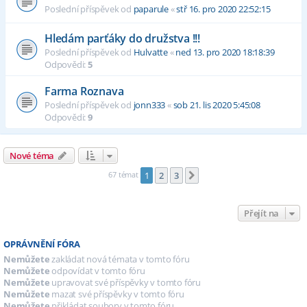
Poslední příspěvek od
paparule
«
stř 16. pro 2020 22:52:15
Hledám parťáky do družstva !!!
Poslední příspěvek od
Hulvatte
«
ned 13. pro 2020 18:18:39
Odpovědi:
5
Farma Roznava
Poslední příspěvek od
jonn333
«
sob 21. lis 2020 5:45:08
Odpovědi:
9
Nové téma
67 témat
1
2
3
Další
Přejít na
OPRÁVNĚNÍ FÓRA
Nemůžete
zakládat nová témata v tomto fóru
Nemůžete
odpovídat v tomto fóru
Nemůžete
upravovat své příspěvky v tomto fóru
Nemůžete
mazat své příspěvky v tomto fóru
Nemůžete
přikládat soubory v tomto fóru