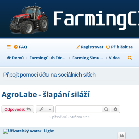
FAQ
Registrovat
Přihlásit se
H
Domů
FarmingClub Fórum
Farming Simulator 17
Videa
l
Připojit pomocí účtu na sociálních sítích
e
d
AgroLabe - šlapání siláží
a
t
Hledat
Pokročilé h
Odpovědět
5 příspěvků • Stránka
1
z
1
Light