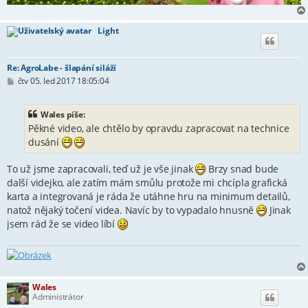
Light
Re: AgroLabe - šlapání siláží
P
čtv 05. led 2017 18:05:04
ř
í
s
Wales píše:
p
Pěkné video, ale chtělo by opravdu zapracovat na technice
ě
v
dusání
e
k
To už jsme zapracovali, teď už je vše jinak
Brzy snad bude
další videjko, ale zatím mám smůlu protože mi chcípla grafická
karta a integrovaná je ráda že utáhne hru na minimum detailů,
natož nějaký točení videa. Navíc by to vypadalo hnusně
Jinak
jsem rád že se video líbí
Wales
Administrátor