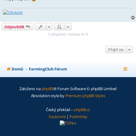
Odpovědět
5 příspěvků • Stránka
1
z
1
Přejít na
Domů
FarmingClub Fórum
Založeno na
phpBB
® Forum Software © phpBB Limited
Absolution style by
Premium phpBB Styles
Český překlad –
phpBB.cz
Soukromí
|
Podmínky