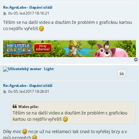
Re: AgroLabe - šlapání siláží
P
čtv 05. led 2017 18:16:21
ř
í
Těším se na další video a doufám že problém s grafickou kartou
s
co nejdřív vyřešíš
p
ě
v
e
k
Light
Re: AgroLabe - šlapání siláží
P
čtv 05. led 2017 18:26:01
ř
í
s
Wales píše:
p
Těším se na další video a doufám že problém s grafickou
ě
v
kartou co nejdřív vyřešíš
e
k
Díky moc
no je už na reklamaci tak snad to vyřešej brzy a v
můj prospěch