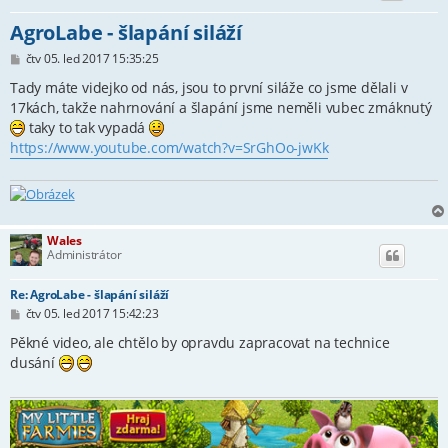
AgroLabe - šlapání siláží
P
čtv 05. led 2017 15:35:25
ř
í
Tady máte videjko od nás, jsou to první siláže co jsme dělali v
s
17kách, takže nahrnování a šlapání jsme neměli vubec zmáknutý
p
taky to tak vypadá
ě
v
https://www.youtube.com/watch?v=SrGhOo-jwKk
e
k
Wales
Administrátor
Re: AgroLabe - šlapání siláží
P
čtv 05. led 2017 15:42:23
ř
í
Pěkné video, ale chtělo by opravdu zapracovat na technice
s
dusání
p
ě
v
e
k