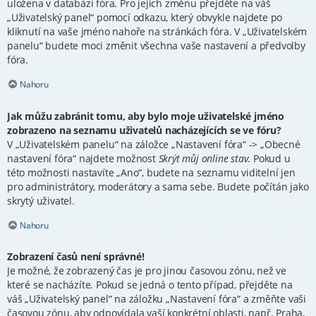
uložena v databázi fóra. Pro jejich změnu přejděte na váš
„Uživatelský panel“ pomocí odkazu, který obvykle najdete po
kliknutí na vaše jméno nahoře na stránkách fóra. V „Uživatelském
panelu“ budete moci změnit všechna vaše nastavení a předvolby
fóra.
Nahoru
Jak můžu zabránit tomu, aby bylo moje uživatelské jméno
zobrazeno na seznamu uživatelů nacházejících se ve fóru?
V „Uživatelském panelu“ na záložce „Nastavení fóra“ -> „Obecné
nastavení fóra“ najdete možnost
Skrýt můj online stav
. Pokud u
této možnosti nastavíte „Ano“, budete na seznamu viditelní jen
pro administrátory, moderátory a sama sebe. Budete počítán jako
skrytý uživatel.
Nahoru
Zobrazení časů není správné!
Je možné, že zobrazený čas je pro jinou časovou zónu, než ve
které se nacházíte. Pokud se jedná o tento případ, přejděte na
váš „Uživatelský panel“ na záložku „Nastavení fóra“ a změňte vaši
časovou zónu, aby odpovídala vaší konkrétní oblasti, např. Praha,