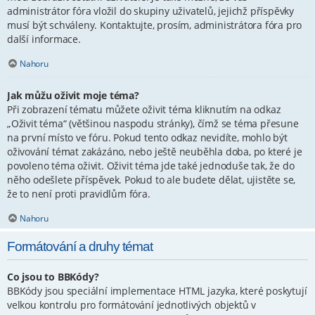
administrátor fóra vložil do skupiny uživatelů, jejichž příspěvky
musí být schváleny. Kontaktujte, prosím, administrátora fóra pro
další informace.
Nahoru
Jak můžu oživit moje téma?
Při zobrazení tématu můžete oživit téma kliknutím na odkaz
„Oživit téma“ (většinou naspodu stránky), čímž se téma přesune
na první místo ve fóru. Pokud tento odkaz nevidíte, mohlo být
oživování témat zakázáno, nebo ještě neuběhla doba, po které je
povoleno téma oživit. Oživit téma jde také jednoduše tak, že do
něho odešlete příspěvek. Pokud to ale budete dělat, ujistěte se,
že to není proti pravidlům fóra.
Nahoru
Formátování a druhy témat
Co jsou to BBKódy?
BBKódy jsou speciální implementace HTML jazyka, které poskytují
velkou kontrolu pro formátování jednotlivých objektů v