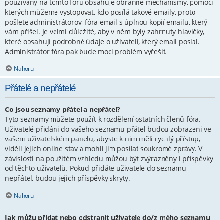
používaný na tomto fóru obsahuje obranné mechanismy, pomocí
kterých můžeme vystopovat, kdo posílá takové emaily, proto
pošlete administrátorovi fóra email s úplnou kopií emailu, který
vám přišel. Je velmi důležité, aby v něm byly zahrnuty hlavičky,
které obsahují podrobné údaje o uživateli, který email poslal.
Administrátor fóra pak bude moci problém vyřešit.
Nahoru
Přátelé a nepřátelé
Co jsou seznamy přátel a nepřátel?
Tyto seznamy můžete použít k rozdělení ostatních členů fóra.
Uživatelé přidáni do vašeho seznamu přátel budou zobrazeni ve
vašem uživatelském panelu, abyste k nim měli rychlý přístup,
viděli jejich online stav a mohli jim posílat soukromé zprávy. V
závislosti na použitém vzhledu můžou být zvýrazněny i příspěvky
od těchto uživatelů. Pokud přidáte uživatele do seznamu
nepřátel, budou jejich příspěvky skryty.
Nahoru
Jak můžu přidat nebo odstranit uživatele do/z mého seznamu