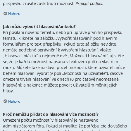
příspěvku zrušíte zaškrtnutí možnosti
Připojit podpis
.
Nahoru
Jak můžu vytvořit hlasování/anketu?
Při posílání nového tématu, nebo při úpravě prvního příspěvku
tématu, klikněte na záložku „Vytvořit hlasování“ pod hlavním
formulářem pro text příspěvku. Pokud tuto záložku nevidíte,
nemáte potřebné oprávnění k vytvoření hlasování. Vložte
„Hlasovací otázku“ a nejméně dvě „Možnosti hlasování“, ujistěte
se, že je každá možnost napsaná v textovém poli na vlastním
řádku. Můžete také nastavit počet možností, které uživatel může
během hlasování vybrat (v poli „Možností na uživatele“), časové
omezení trvání hlasování ve dnech (0 pro časově neomezené
hlasování) a nakonec můžete povolit uživatelům měnit jejich
hlasy.
Nahoru
Proč nemůžu přidat do hlasování více možností?
Omezení počtu možností v hlasování je nastaveno
administrátorem fóra. Pokud si myslíte, že potřebujete do vašeho