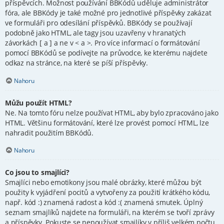
příspěvcích. Možnost používání BBKódů uděluje administrátor
fóra, ale BBKódy je také možné pro jednotlivé příspěvky zakázat
ve formuláři pro odesílání příspěvků. BBKódy se používají
podobně jako HTML, ale tagy jsou uzavřeny v hranatých
závorkách [ a ] a ne v < a >. Pro více informací o formátování
pomocí BBKódů se podívejte na průvodce, ke kterému najdete
odkaz na stránce, na které se píší příspěvky.
Nahoru
Můžu použít HTML?
Ne. Na tomto fóru nelze používat HTML, aby bylo zpracováno jako
HTML. Většinu formátování, které lze provést pomocí HTML, lze
nahradit použitím BBKódů.
Nahoru
Co jsou to smajlíci?
Smajlíci nebo emotikony jsou malé obrázky, které můžou být
použity k vyjádření pocitů a vytvořeny za použití krátkého kódu,
např. kód :) znamená radost a kód :( znamená smutek. Úplný
seznam smajlíků najdete na formuláři, na kterém se tvoří zprávy
a příspěvky. Pokuste se nepoužívat smajlíky v příliš velkém počtu,