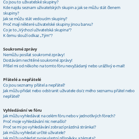
Co jsou to uživatelské skupiny?
Kde najdu seznam uživatelských skupin a jak se můžu stát členem
skupiny?
Jak se můžu stát vedoucím skupiny?
Proč mají některé uživatelské skupiny jinou barvu?
Co je to „Výchozí uživatelská skupina“?
K čemu slouží odkaz „Tým“?
Soukromé zprávy
Nemůžu posílat soukromé zprávy!
Dostávám nechtěné soukromé zprávy!
Přišel mi od někoho na tomto fóru nevyžádaný nebo urážlivý e-mail!
Přátelé a nepřátelé
Co jsou seznamy přátel a nepřátel?
Jak můžu přidat nebo odstranit uživatele do/z mého seznamu přátel nebo
nepřátel?
Vyhledávání ve fóru
Jak můžu vyhledávat na celém fóru nebo v jednotlivých fórech?
Proč moje vyhledávání nic nenašlo?
Proč se mi po vyhledávání zobrazí prázdná stránka!?
Jak můžu vyhledat určité uživatele?
Jak můžu vyhledat svoje vlastní příspěvky a témata?