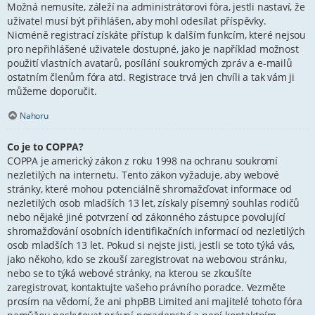
Možná nemusíte, záleží na administrátorovi fóra, jestli nastaví, že
uživatel musí být přihlášen, aby mohl odesílat příspěvky.
Nicméně registrací získáte přístup k dalším funkcím, které nejsou
pro nepřihlášené uživatele dostupné, jako je například možnost
použití vlastních avatarů, posílání soukromých zpráv a e-mailů
ostatním členům fóra atd. Registrace trvá jen chvíli a tak vám ji
můžeme doporučit.
Nahoru
Co je to COPPA?
COPPA je americký zákon z roku 1998 na ochranu soukromí
nezletilých na internetu. Tento zákon vyžaduje, aby webové
stránky, které mohou potenciálně shromažďovat informace od
nezletilých osob mladších 13 let, získaly písemný souhlas rodičů
nebo nějaké jiné potvrzení od zákonného zástupce povolující
shromažďování osobních identifikačních informací od nezletilých
osob mladších 13 let. Pokud si nejste jisti, jestli se toto týká vás,
jako někoho, kdo se zkouší zaregistrovat na webovou stránku,
nebo se to týká webové stránky, na kterou se zkoušíte
zaregistrovat, kontaktujte vašeho právního poradce. Vezměte
prosím na vědomí, že ani phpBB Limited ani majitelé tohoto fóra