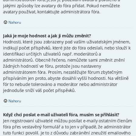
jakými způsoby lze avatary do fóra přidat. Pokud nemůžete
avatary používat, kontaktujte administrátora fóra.
Nahoru
Jaká je moje hodnost a jak ji můžu změnit?
Hodnosti, které jsou zobrazeny pod vaším uživatelským jménem,
indikují počet příspěvků, které jste do fóra odeslali, nebo slouží k
identifikaci určitých uživatelů např. moderátorů a
administrátorů. Obecně řečeno, nemůžete sami změnit znění
žádných hodností ve fóru, protože jsou nastaveny
administrátorem fóra. Prosím, nezatěžujte fórum zbytečným
přispíváním jen proto, abyste dosáhli vyšší hodnosti. Na většině
fór to nebude tolerováno a moderátor nebo administrátor
jednoduše sníží váš počet příspěvků.
Nahoru
Když chci poslat e-mail uživateli fóra, musím se přihlásit?
Jen registrovaní uživatelé můžou posílat e-maily ostatním členům
fóra přes vestavěný formulář a to jen v případě, že administrátor
tuto funkci povolil. Je to z důvodu zabránění zneužití emailového