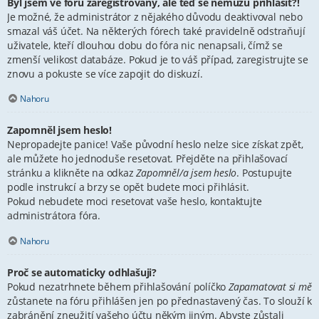
Byl jsem ve fóru zaregistrovaný, ale teď se nemůžu přihlásit?!
Je možné, že administrátor z nějakého důvodu deaktivoval nebo
smazal váš účet. Na některých fórech také pravidelně odstraňují
uživatele, kteří dlouhou dobu do fóra nic nenapsali, čímž se
zmenší velikost databáze. Pokud je to váš případ, zaregistrujte se
znovu a pokuste se více zapojit do diskuzí.
Nahoru
Zapomněl jsem heslo!
Nepropadejte panice! Vaše původní heslo nelze sice získat zpět,
ale můžete ho jednoduše resetovat. Přejděte na přihlašovací
stránku a klikněte na odkaz
Zapomněl/a jsem heslo
. Postupujte
podle instrukcí a brzy se opět budete moci přihlásit.
Pokud nebudete moci resetovat vaše heslo, kontaktujte
administrátora fóra.
Nahoru
Proč se automaticky odhlašuji?
Pokud nezatrhnete během přihlašování políčko
Zapamatovat si mě
zůstanete na fóru přihlášen jen po přednastavený čas. To slouží k
zabránění zneužití vašeho účtu někým jiným. Abyste zůstali