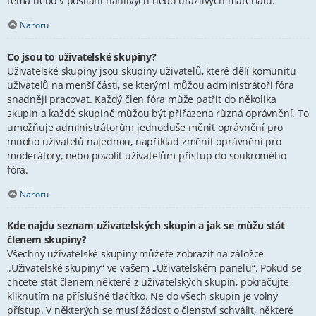
téma nebo v posílání hanlivých nebo urážlivých materiálů.
Nahoru
Co jsou to uživatelské skupiny?
Uživatelské skupiny jsou skupiny uživatelů, které dělí komunitu
uživatelů na menší části, se kterými můžou administrátoři fóra
snadněji pracovat. Každý člen fóra může patřit do několika
skupin a každé skupině můžou být přiřazena různá oprávnění. To
umožňuje administrátorům jednoduše měnit oprávnění pro
mnoho uživatelů najednou, například změnit oprávnění pro
moderátory, nebo povolit uživatelům přístup do soukromého
fóra.
Nahoru
Kde najdu seznam uživatelských skupin a jak se můžu stát
členem skupiny?
Všechny uživatelské skupiny můžete zobrazit na záložce
„Uživatelské skupiny“ ve vašem „Uživatelském panelu“. Pokud se
chcete stát členem některé z uživatelských skupin, pokračujte
kliknutím na příslušné tlačítko. Ne do všech skupin je volný
přístup. V některých se musí žádost o členství schválit, některé