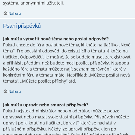
systému anonymními uživateli.
Nahoru
Psaní příspěvků
Jak můžu vytvořit nové téma nebo poslat odpověď?
Pokud chcete do fóra poslat nové téma, klikněte na tlačítko „Nové
téma“. Pro odeslání odpovědi do existujícího tématu klikněte na
tlačítko „Odpovědět“. Je možné, že se budete muset zaregistrovat
a přihlásit předtím, než budete moci posílat příspěvky. Naspodu
každého fóra a tématu můžete najít seznam oprávnění, které v
konkrétním fóru a tématu máte. Například: „Můžete posílat nová
témata“, „Můžete posílat přílohy“ atd.
Nahoru
Jak můžu upravit nebo smazat příspěvek?
Pokud nejste administrátor nebo moderátor, můžete pouze
upravovat nebo mazat svoje vlastní příspěvky. Příspěvek můžete
upravit po kliknutí na tlačítko „Upravit“, které se nachází v
příslušném příspěvku. Někdy lze upravit příspěvek jen po
omezenou dobu po jeho odeslání. Pokud již někdo na příspěvek