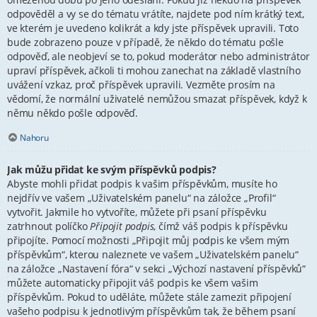
odpověděl a vy se do tématu vrátíte, najdete pod ním krátký text,
ve kterém je uvedeno kolikrát a kdy jste příspěvek upravili. Toto
bude zobrazeno pouze v případě, že někdo do tématu pošle
odpověď, ale neobjeví se to, pokud moderátor nebo administrátor
upraví příspěvek, ačkoli ti mohou zanechat na základě vlastního
uvážení vzkaz, proč příspěvek upravili. Vezměte prosím na
vědomí, že normální uživatelé nemůžou smazat příspěvek, když k
němu někdo pošle odpověď.
Nahoru
Jak můžu přidat ke svým příspěvků podpis?
Abyste mohli přidat podpis k vašim příspěvkům, musíte ho
nejdřív ve vašem „Uživatelském panelu“ na záložce „Profil“
vytvořit. Jakmile ho vytvoříte, můžete při psaní příspěvku
zatrhnout políčko
Připojit podpis
, čímž váš podpis k příspěvku
připojíte. Pomocí možnosti „Připojit můj podpis ke všem mým
příspěvkům“, kterou naleznete ve vašem „Uživatelském panelu“
na záložce „Nastavení fóra“ v sekci „Výchozí nastavení příspěvků“
můžete automaticky připojit váš podpis ke všem vašim
příspěvkům. Pokud to uděláte, můžete stále zamezit připojení
vašeho podpisu k jednotlivým příspěvkům tak, že během psaní