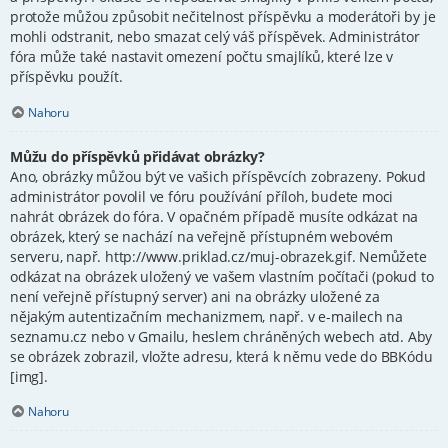
protože můžou způsobit nečitelnost příspěvku a moderátoři by je
mohli odstranit, nebo smazat celý váš příspěvek. Administrátor
fóra může také nastavit omezení počtu smajlíků, které lze v
příspěvku použít.
Nahoru
Můžu do příspěvků přidávat obrázky?
Ano, obrázky můžou být ve vašich příspěvcích zobrazeny. Pokud
administrátor povolil ve fóru používání příloh, budete moci
nahrát obrázek do fóra. V opačném případě musíte odkázat na
obrázek, který se nachází na veřejně přístupném webovém
serveru, např. http://www.priklad.cz/muj-obrazek.gif. Nemůžete
odkázat na obrázek uložený ve vašem vlastním počítači (pokud to
není veřejně přístupný server) ani na obrázky uložené za
nějakým autentizačním mechanizmem, např. v e-mailech na
seznamu.cz nebo v Gmailu, heslem chráněných webech atd. Aby
se obrázek zobrazil, vložte adresu, která k němu vede do BBKódu
[img].
Nahoru