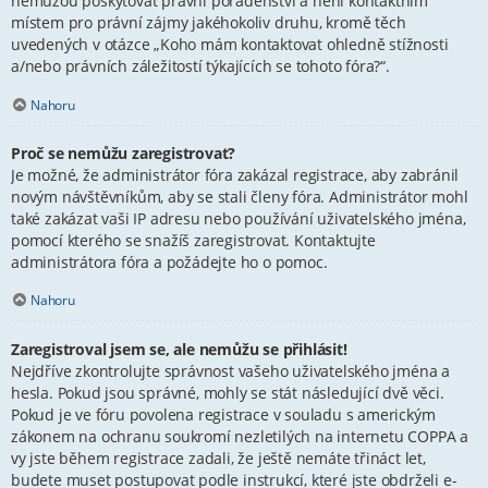
nemůžou poskytovat právní poradenství a není kontaktním
místem pro právní zájmy jakéhokoliv druhu, kromě těch
uvedených v otázce „Koho mám kontaktovat ohledně stížnosti
a/nebo právních záležitostí týkajících se tohoto fóra?“.
Nahoru
Proč se nemůžu zaregistrovat?
Je možné, že administrátor fóra zakázal registrace, aby zabránil
novým návštěvníkům, aby se stali členy fóra. Administrátor mohl
také zakázat vaši IP adresu nebo používání uživatelského jména,
pomocí kterého se snažíš zaregistrovat. Kontaktujte
administrátora fóra a požádejte ho o pomoc.
Nahoru
Zaregistroval jsem se, ale nemůžu se přihlásit!
Nejdříve zkontrolujte správnost vašeho uživatelského jména a
hesla. Pokud jsou správné, mohly se stát následující dvě věci.
Pokud je ve fóru povolena registrace v souladu s americkým
zákonem na ochranu soukromí nezletilých na internetu COPPA a
vy jste během registrace zadali, že ještě nemáte třináct let,
budete muset postupovat podle instrukcí, které jste obdrželi e-