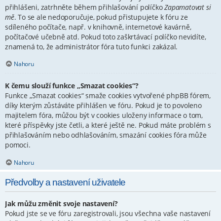
přihlášeni, zatrhněte během přihlašování políčko
Zapamatovat si
mě
. To se ale nedoporučuje, pokud přistupujete k fóru ze
sdíleného počítače, např. v knihovně, internetové kavárně,
počítačové učebně atd. Pokud toto zaškrtávací políčko nevidíte,
znamená to, že administrátor fóra tuto funkci zakázal.
Nahoru
K čemu slouží funkce „Smazat cookies“?
Funkce „Smazat cookies“ smaže cookies vytvořené phpBB fórem,
díky kterým zůstáváte přihlášen ve fóru. Pokud je to povoleno
majitelem fóra, můžou být v cookies uloženy informace o tom,
které příspěvky jste četli, a které ještě ne. Pokud máte problém s
přihlašováním nebo odhlašováním, smazání cookies fóra může
pomoci.
Nahoru
Předvolby a nastavení uživatele
Jak můžu změnit svoje nastavení?
Pokud jste se ve fóru zaregistrovali, jsou všechna vaše nastavení