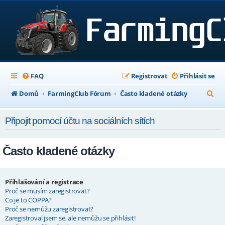
FAQ
Registrovat
Přihlásit se
H
Domů
FarmingClub Fórum
Často kladené otázky
l
Připojit pomocí účtu na sociálních sítích
e
d
Často kladené otázky
a
t
Přihlašování a registrace
Proč se musím zaregistrovat?
Co je to COPPA?
Proč se nemůžu zaregistrovat?
Zaregistroval jsem se, ale nemůžu se přihlásit!