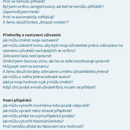
Proč se nemůžu přihlásit?
Byl jsem ve fóru zaregistrovaný, ale teď se nemůžu přihlásit?!
Zapomněl jsem heslo!
Proč se automaticky odhlašuji?
K čemu slouží funkce „Smazat cookies“?
Předvolby a nastavení uživatele
Jak můžu změnit svoje nastavení?
Jak můžu zabránit tomu, aby bylo moje uživatelské jméno zobrazeno na
seznamu uživatelů nacházejících se ve fóru?
Zobrazení časů není správné!
Změnil jsem časovou zónu, ale čas se stále nezobrazuje správně!
Můj jazyk není na seznamu!
K čemu slouží obrázky zobrazené u mého uživatelského jména?
Jak můžu u svého jména zobrazit avatar?
Jaká je moje hodnost a jak ji můžu změnit?
Když chci poslat e-mail uživateli fóra, musím se přihlásit?
Psaní příspěvků
Jak můžu vytvořit nové téma nebo poslat odpověď?
Jak můžu upravit nebo smazat příspěvek?
Jak můžu přidat ke svým příspěvků podpis?
Jak můžu vytvořit hlasování/anketu?
Proč nemůžu přidat do hlasování více možností?