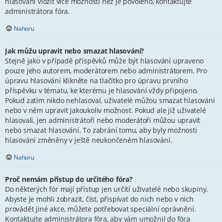
hlasování vložit více možností než je povoleno, kontaktujte
administrátora fóra.
Nahoru
Jak můžu upravit nebo smazat hlasování?
Stejně jako v případě příspěvků může být hlasování upraveno
pouze jeho autorem, moderátorem nebo administrátorem. Pro
úpravu hlasování klikněte na tlačítko pro úpravu prvního
příspěvku v tématu, ke kterému je hlasování vždy připojeno.
Pokud zatím nikdo nehlasoval, uživatelé můžou smazat hlasování
nebo v něm upravit jakoukoliv možnost. Pokud ale již uživatelé
hlasovali, jen administrátoři nebo moderátoři můžou upravit
nebo smazat hlasování. To zabrání tomu, aby byly možnosti
hlasování změněny v ještě neukončeném hlasování.
Nahoru
Proč nemám přístup do určitého fóra?
Do některých fór mají přístup jen určití uživatelé nebo skupiny.
Abyste je mohli zobrazit, číst, přispívat do nich nebo v nich
provádět jiné akce, můžete potřebovat speciální oprávnění.
Kontaktujte administrátora fóra, aby vám umožnil do fóra