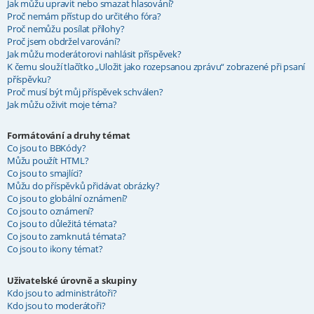
Jak můžu upravit nebo smazat hlasování?
Proč nemám přístup do určitého fóra?
Proč nemůžu posílat přílohy?
Proč jsem obdržel varování?
Jak můžu moderátorovi nahlásit příspěvek?
K čemu slouží tlačítko „Uložit jako rozepsanou zprávu“ zobrazené při psaní
příspěvku?
Proč musí být můj příspěvek schválen?
Jak můžu oživit moje téma?
Formátování a druhy témat
Co jsou to BBKódy?
Můžu použít HTML?
Co jsou to smajlíci?
Můžu do příspěvků přidávat obrázky?
Co jsou to globální oznámení?
Co jsou to oznámení?
Co jsou to důležitá témata?
Co jsou to zamknutá témata?
Co jsou to ikony témat?
Uživatelské úrovně a skupiny
Kdo jsou to administrátoři?
Kdo jsou to moderátoři?