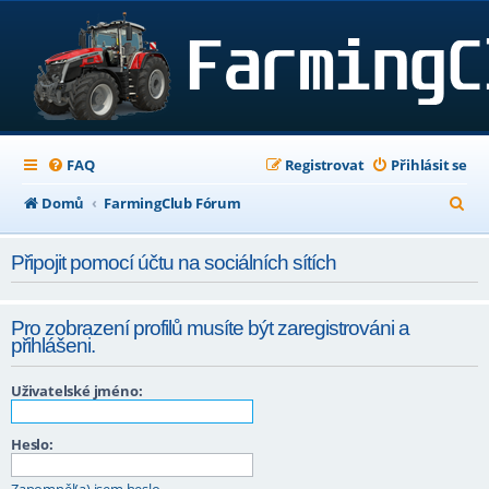
FAQ
Registrovat
Přihlásit se
H
Domů
FarmingClub Fórum
l
Připojit pomocí účtu na sociálních sítích
e
d
Pro zobrazení profilů musíte být zaregistrováni a
a
přihlášeni.
t
Uživatelské jméno:
Heslo:
Zapomněl(a) jsem heslo