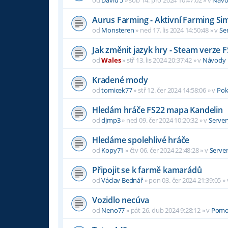
Aurus Farming - Aktivní Farming Si
od
Monsteren
»
ned 17. lis 2024 14:50:48
» v
Se
Jak změnit jazyk hry - Steam verze 
od
Wales
»
stř 13. lis 2024 20:37:42
» v
Návody
Kradené mody
od
tomicek77
»
stř 12. čer 2024 14:58:06
» v
Pok
Hledám hráče FS22 mapa Kandelin
od
djmp3
»
ned 09. čer 2024 10:20:32
» v
Server
Hledáme spolehlivé hráče
od
Kopy71
»
čtv 06. čer 2024 22:48:28
» v
Serve
Připojit se k farmě kamarádů
od
Václav Bednář
»
pon 03. čer 2024 21:39:05
»
Vozidlo necúva
od
Neno77
»
pát 26. dub 2024 9:28:12
» v
Pomo