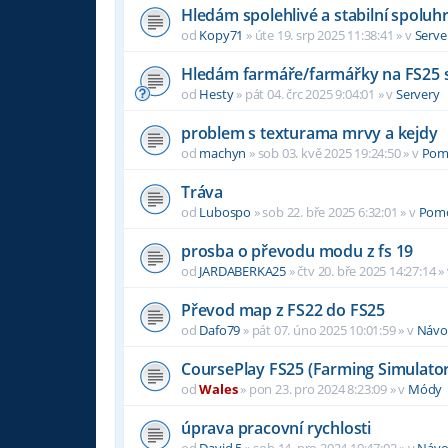
Hledám spolehlivé a stabilní spoluh
od
Kopy71
»
úte 19. srp 2025 11:38:41
» v
Serve
Hledám farmáře/farmářky na FS25 
od
Hesty
»
pát 04. črc 2025 9:04:01
» v
Servery
problem s texturama mrvy a kejdy
od
machyn
»
sob 03. kvě 2025 19:24:50
» v
Pom
Tráva
od
Lubospo
»
sob 22. bře 2025 6:32:01
» v
Pom
prosba o převodu modu z fs 19
od
JARDABERKA25
»
čtv 20. bře 2025 14:27:14
»
Převod map z FS22 do FS25
od
Dafo79
»
pát 07. úno 2025 10:01:59
» v
Návo
CoursePlay FS25 (Farming Simulator
od
Wales
»
pon 23. pro 2024 8:23:09
» v
Módy
úprava pracovní rychlosti
od
David 5
»
sob 14. pro 2024 10:47:02
» v
Návo