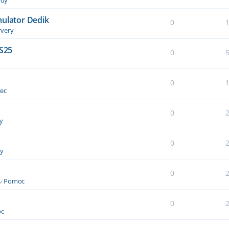
mulator Dedik
0
rvery
FS25
0
0
ec
0
y
0
ry
0
 v
Pomoc
0
c