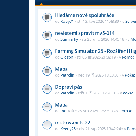
Hledáme nové spoluhráče
od
Kopy71
»
stř 13. kvě 2026 11:43:39
» v
Serve
nevietemi spravit mv5-014
od
Sumifarky
»
stř 25. úno 2026 14:45:18
» v
Mó
Farming Simulator 25 - Rozšíření Hi
od
Oldson
»
stř 05. lis 2025 21:02:19
» v
Pomoc
Mapa
od
Petrolin
»
ned 19. říj 2025 18:53:36
» v
Pokec
Dopraví pás
od
Petrolin
»
stř 01. říj 2025 12:20:56
» v
Pokec
Mapa
od
Indi
»
úte 26. srp 2025 17:27:19
» v
Pomoc
mulčování fs 22
od
Keeny25
»
čtv 21. srp 2025 13:42:24
» v
Pom