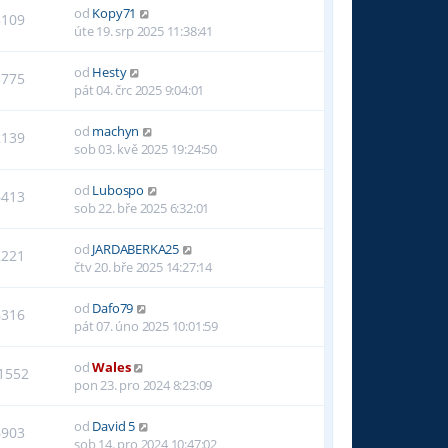
od
Kopy71
5109
úte 19. srp 2025 11:38:41
od
Hesty
3775
pát 04. črc 2025 9:04:01
od
machyn
2139
sob 03. kvě 2025 19:24:50
od
Lubospo
6413
sob 22. bře 2025 6:32:01
od
JARDABERKA25
2221
čtv 20. bře 2025 14:27:14
od
Dafo79
6316
pát 07. úno 2025 10:01:59
od
Wales
1552
pon 23. pro 2024 8:23:09
od
David 5
6903
sob 14. pro 2024 10:47:02