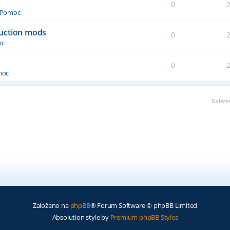
0
Pomoc
duction mods
0
oc
0
moc
Naleze
Založeno na
phpBB
® Forum Software © phpBB Limited
Absolution style by
Premium phpBB Styles