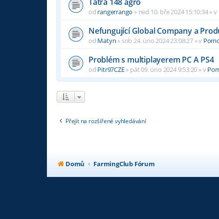
Tatra 148 agro
od
rangerrango
»
ned 10. bře 2024 15:10:34
» v
Nefungující Global Company a Pro
od
Matyn
»
sob 24. úno 2024 23:08:27
» v
Pom
Problém s multiplayerem PC A PS4
od
Pitr97CZE
»
pát 09. úno 2024 9:53:20
» v
Po
Přejít na rozšířené vyhledávání
Domů
FarmingClub Fórum