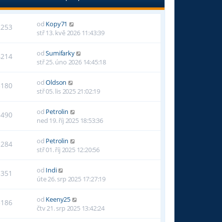
od
Kopy71
2253
stř 13. kvě 2026 11:43:39
od
Sumifarky
4214
stř 25. úno 2026 14:45:18
od
Oldson
5180
stř 05. lis 2025 21:02:19
od
Petrolin
5490
ned 19. říj 2025 18:53:36
od
Petrolin
1284
stř 01. říj 2025 12:20:56
od
Indi
5351
úte 26. srp 2025 17:27:19
od
Keeny25
5186
čtv 21. srp 2025 13:42:24