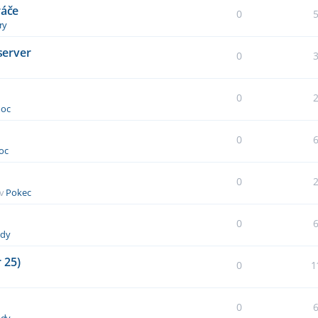
ráče
0
ry
server
0
0
oc
0
oc
0
 v
Pokec
0
dy
 25)
0
1
0
dy