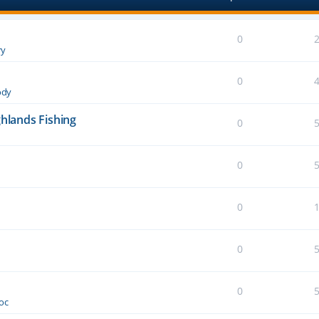
0
ry
0
dy
ghlands Fishing
0
0
0
0
0
oc