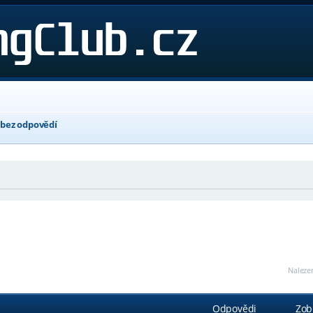
bez odpovědí
Naleze
Odpovědi
Zob