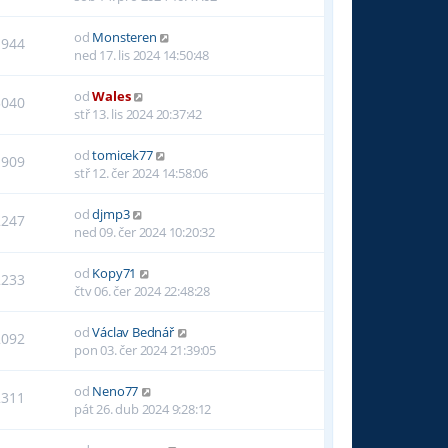
od
Monsteren
1944
ned 17. lis 2024 14:50:48
od
Wales
5040
stř 13. lis 2024 20:37:42
od
tomicek77
1909
stř 12. čer 2024 14:58:06
od
djmp3
2247
ned 09. čer 2024 10:20:32
od
Kopy71
2233
čtv 06. čer 2024 22:48:28
od
Václav Bednář
2092
pon 03. čer 2024 21:39:05
od
Neno77
2311
pát 26. dub 2024 9:28:12