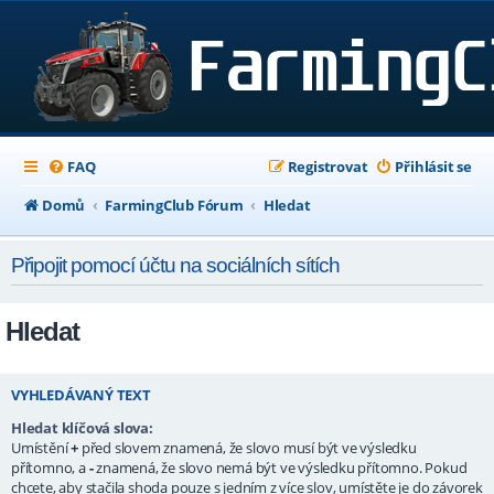
FAQ
Registrovat
Přihlásit se
Domů
FarmingClub Fórum
Hledat
Připojit pomocí účtu na sociálních sítích
Hledat
VYHLEDÁVANÝ TEXT
Hledat klíčová slova:
Umístění
+
před slovem znamená, že slovo musí být ve výsledku
přítomno, a
-
znamená, že slovo nemá být ve výsledku přítomno. Pokud
chcete, aby stačila shoda pouze s jedním z více slov, umístěte je do závorek