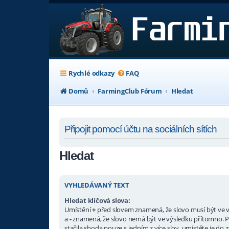
Rychlé odkazy
FAQ
Domů
FarmingClub Fórum
Hledat
Připojit pomocí účtu na sociálních sítích
Hledat
VYHLEDÁVANÝ TEXT
Hledat klíčová slova:
Umístění
+
před slovem znamená, že slovo musí být ve 
a
-
znamená, že slovo nemá být ve výsledku přítomno. P
stačila shoda pouze s jedním z více slov, umístěte je do