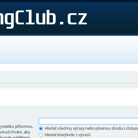
výsledku přítomno,
Hledat všechny výrazy nebo přesnou shodu s dota
okud chcete, aby
Hledat kterýkoliv z výrazů
 závorek oddělené