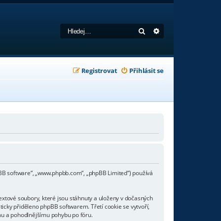
Hledat
Pokročilé hledání
Registrovat
Přihlásit se
phpBB software“, „www.phpbb.com“, „phpBB Limited“) používá
extové soubory, které jsou stáhnuty a uloženy v dočasných
ticky přiděleno phpBB softwarem. Třetí cookie se vytvoří,
ímu a pohodlnějšímu pohybu po fóru.