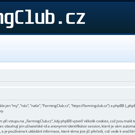
ále jen “my”, “nás”, “naše”, “FarmingClub.cz”, “https://farmingclub.cz”) a phpBB („
vy.
ři vstupu na „FarmingClub.cz“, kdy phpBB vytvoří několik cookies, což jsou malé t
s obsahují jen uživatelské-id a anonymní identifikátor session, které je vám automa
a je používána k ukládání informace, které téma jste již přečetli, což vede k snažš