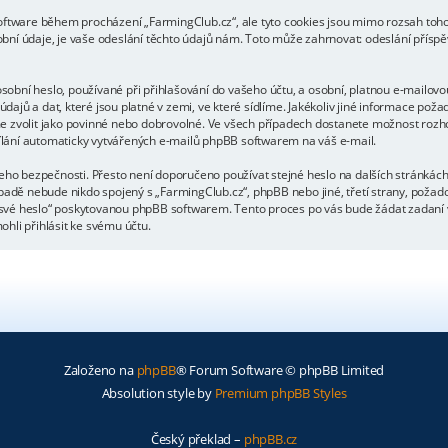
oftware během procházení „FarmingClub.cz“, ale tyto cookies jsou mimo rozsah tohot
údaje, je vaše odeslání těchto údajů nám. Toto může zahrnovat: odeslání příspěvk
obní heslo, používané při přihlašování do vašeho účtu, a osobní, platnou e-mailovo
dajů a dat, které jsou platné v zemi, ve které sídlíme. Jakékoliv jiné informace p
e zvolit jako povinné nebo dobrovolné. Ve všech případech dostanete možnost rozho
lání automaticky vytvářených e-mailů phpBB softwarem na váš e-mail.
jeho bezpečnosti. Přesto není doporučeno používat stejné heslo na dalších stránkách
ípadě nebude nikdo spojený s „FarmingClub.cz“, phpBB nebo jiné, třetí strany, požad
 své heslo“ poskytovanou phpBB softwarem. Tento proces po vás bude žádat zadaní
hli přihlásit ke svému účtu.
Založeno na
phpBB
® Forum Software © phpBB Limited
Absolution style by
Premium phpBB Styles
Český překlad –
phpBB.cz