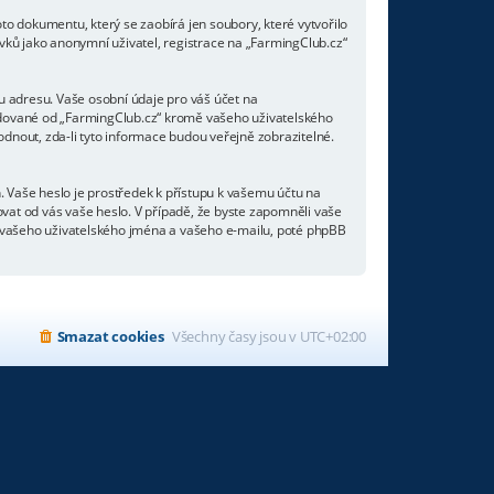
o dokumentu, který se zaobírá jen soubory, které vytvořilo
ů jako anonymní uživatel, registrace na „FarmingClub.cz“
u adresu. Vaše osobní údaje pro váš účet na
ožadované od „FarmingClub.cz“ kromě vašeho uživatelského
dnout, zda-li tyto informace budou veřejně zobrazitelné.
. Vaše heslo je prostředek k přístupu k vašemu účtu na
ovat od vás vaše heslo. V případě, že byste zapomněli vaše
 vašeho uživatelského jména a vašeho e-mailu, poté phpBB
Smazat cookies
Všechny časy jsou v
UTC+02:00