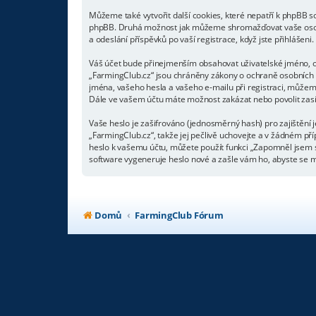
Můžeme také vytvořit další cookies, které nepatří k phpBB s
phpBB. Druhá možnost jak můžeme shromažďovat vaše osobní 
a odeslání příspěvků po vaší registrace, když jste přihlášeni.
Váš účet bude přinejmenším obsahovat uživatelské jméno, os
„FarmingClub.cz“ jsou chráněny zákony o ochraně osobních ú
jména, vašeho hesla a vašeho e-mailu při registraci, můžem
Dále ve vašem účtu máte možnost zakázat nebo povolit zasí
Vaše heslo je zašifrováno (jednosměrný hash) pro zajištění 
„FarmingClub.cz“, takže jej pečlivě uchovejte a v žádném př
heslo k vašemu účtu, můžete použít funkci „Zapomněl jsem
software vygeneruje heslo nové a zašle vám ho, abyste se mo
Domů
FarmingClub Fórum