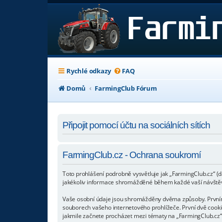
Rychlé odkazy
FAQ
Domů
FarmingClub Fórum
Připojit pomocí účtu na sociálních sítích
FarmingClub.cz - Ochrana soukromí
Toto prohlášení podrobně vysvětluje jak „FarmingClub.cz“ (d
jakékoliv informace shromážděné během každé vaší návště
Vaše osobní údaje jsou shromážděny dvěma způsoby. Prvním p
souborech vašeho internetového prohlížeče. První dvě cookie
jakmile začnete procházet mezi tématy na „FarmingClub.cz“, 