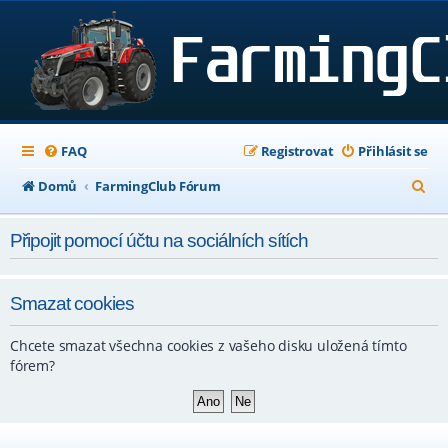
FAQ
Registrovat
Přihlásit se
H
Domů
FarmingClub Fórum
l
Připojit pomocí účtu na sociálních sítích
e
d
a
Smazat cookies
t
Chcete smazat všechna cookies z vašeho disku uložená tímto
fórem?