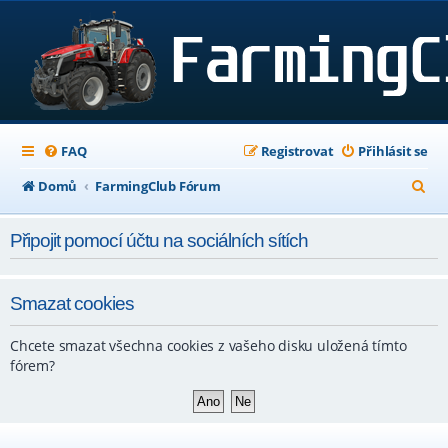
FAQ
Registrovat
Přihlásit se
H
Domů
FarmingClub Fórum
l
Připojit pomocí účtu na sociálních sítích
e
d
a
Smazat cookies
t
Chcete smazat všechna cookies z vašeho disku uložená tímto
fórem?