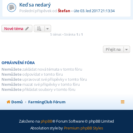
Keď sa nedarý
Poslední příspěvek od
Štefan
«
úte 03. led 2017 21:13:34
Nové téma
5 témat • Stránka
1
z
1
Přejít na
OPRÁVNĚNÍ FÓRA
Nemůžete
zakládat nová témata v tomto fóru
Nemůžete
odpovídat v tomto fóru
Nemůžete
upravovat své příspěvky v tomto fóru
Nemůžete
mazat své příspěvky v tomto fóru
Nemůžete
přikládat soubory v tomto fóru
Domů
FarmingClub Fórum
Založeno na
phpBB
® Forum Software © phpBB Limited
Absolution style by
Premium phpBB Styles