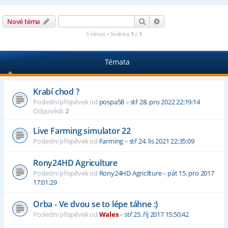
Hledat
Pokročilé hledání
Nové téma
5 témat • Stránka
1
z
1
Témata
Krabí chod ?
Poslední příspěvek od
pospa58
«
stř 28. pro 2022 22:19:14
Odpovědi:
2
Live Farming simulator 22
Poslední příspěvek od
Farming
«
stř 24. lis 2021 22:35:09
Rony24HD Agriculture
Poslední příspěvek od
Rony24HD Agricilture
«
pát 15. pro 2017
17:01:29
Orba - Ve dvou se to lépe táhne :)
Poslední příspěvek od
Wales
«
stř 25. říj 2017 15:50:42