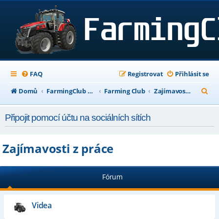
FAQ
Registrovat
Přihlásit se
H
Domů
FarmingClub Fórum
Farming Club
Zajímavosti z práce
l
Připojit pomocí účtu na sociálních sítích
e
d
Zajímavosti z práce
a
t
Fórum
Videa