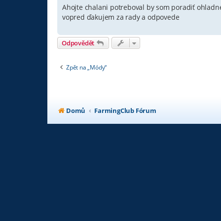
í
Ahojte chalani potreboval by som poradiť ohlad
s
vopred ďakujem za rady a odpovede
p
ě
v
e
Odpovědět
k
Zpět na „Módy“
Domů
FarmingClub Fórum