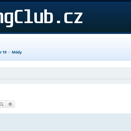
r 19
Módy
Hledat
Pokročilé hledání