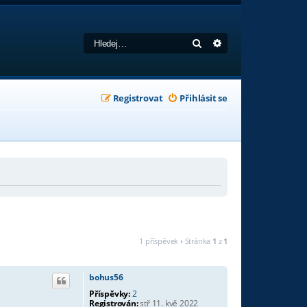
Hledat
Pokročilé hledání
Registrovat
Přihlásit se
1 příspěvek • Stránka
1
z
1
bohus56
Příspěvky:
2
Registrován:
stř 11. kvě 2022