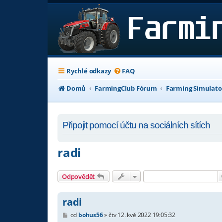
Rychlé odkazy
FAQ
Domů
FarmingClub Fórum
Farming Simulato
Připojit pomocí účtu na sociálních sítích
radi
Odpovědět
radi
P
od
bohus56
»
čtv 12. kvě 2022 19:05:32
ř