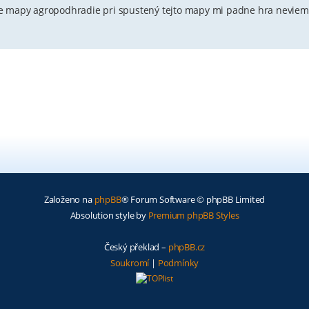
ne mapy agropodhradie pri spustený tejto mapy mi padne hra neviem
Založeno na
phpBB
® Forum Software © phpBB Limited
Absolution style by
Premium phpBB Styles
Český překlad –
phpBB.cz
Soukromí
|
Podmínky