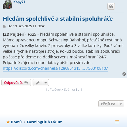
Kopy71
Hledám spolehlivé a stabilní spoluhráče
P
úte 19. srp 2025 11:38:41
ř
í
JZD Pojizeří
- FS25 - hledám spolehlivé a stabilní spoluhráče.
s
Máme upravenou mapu Schwesing Bahnhof, převážně rostlinná
p
výroba + 2x velký kravín, 2 prasečáky a 3 velké kurníky. Používáme
ě
v
velké a rychlé nástroje i stroje. Pokud budou stabilní spoluhráči
e
po čase přejdeme na dedik server s možností hraní 24/7.
k
Případné zájemci nebo dotazy pište prosím zde :
https://discord.com/channels/1280851315 ... 7503108107
Odpovědět
1 příspěvek • Stránka
1
z
1
Přejít na
Domů
FarmingClub Fórum