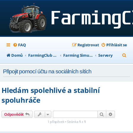
FAQ
Registrovat
Přihlásit se
H
Domů
FarmingClub Fórum
Farming Simulator 22
Servery
l
Připojit pomocí účtu na sociálních sítích
e
d
Hledám spolehlivé a stabilní
a
spoluhráče
t
Hledat
Pokročilé h
Odpovědět
1 příspěvek • Stránka
1
z
1